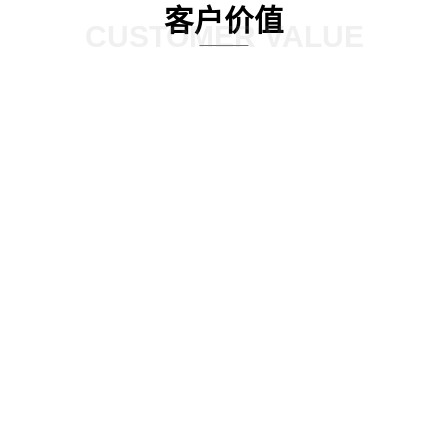
客户价值
CUSTOMER VALUE
场景与数据的完美融合和实时呈现，真
员工可以在3D虚拟工厂中的任意地点
际的生产状态，有助于管理者更高效直
角观察和操作，甚至可以穿越到生产
数据，并作出相应决策，甚至可以对决
拆解设备对内部结构做详细了解；查
模拟推演，以达到最优化决策的目的。
导手册和视频；可以做虚拟演练，系
估反馈培训成果；极大的提供了员工
效率；
02
03