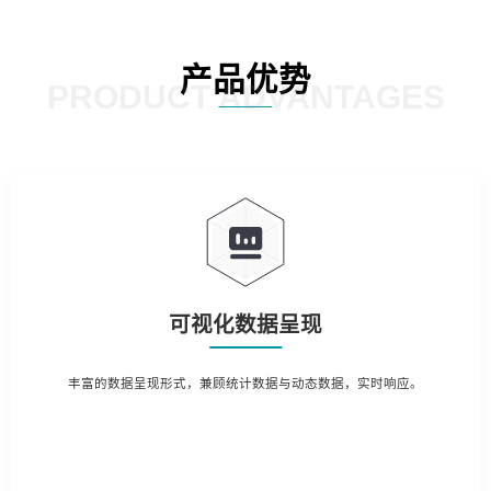
产品优势
PRODUCT ADVANTAGES
可视化数据呈现
丰富的数据呈现形式，兼顾统计数据与动态数据，实时响应。