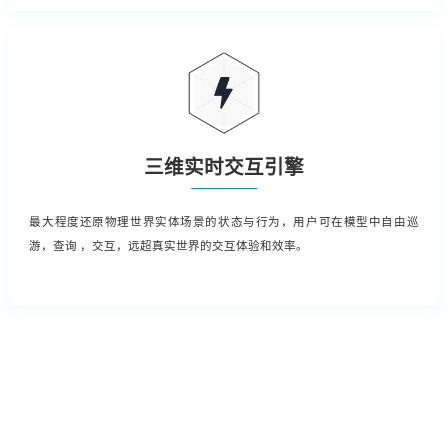
三维实时交互引擎
最大程度还原物理世界实体场景的状态与行为，用户可在模型中自由巡
游，查询 ，交互，远超真实世界的交互体验和效率。