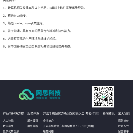
岗位要求：
1、计算机相关专业本科以上学历，1年以上软件系统运维经验。
2、精通linux命令。
3、熟悉oracle、mysql 数据库。
4、善于沟通，具有良好的团队合作精神和协作能力。
5、必须有实际的生产环境系统维护经验。
6、有中国移动安全态势系统相关项目经验优先考虑。
产品与解决方案
服务体系
开云手机站官方版网站登录入口-开云(中国)
新闻资讯
加入我们
人工智能
服务级别
企业简介
招聘岗位
数字孪生
服务网络
开云手机站官方版网站登录入口-开云(中国)
联系方式
数字化转型解
服务网络
留言表单