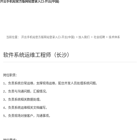
开云手机站官方版网站登录入口-开云(中国)
当前位置：
开云手机站官方版网站登录入口-开云(中国)
>
加入我们
>
社会招聘
>
技术体系
软件系统运维工程师（长沙）
岗位职责：
1、负责系统日常运维，支撑现场运维，配合开发人员处理系统问题。
2、负责与沟通问题，汇报情况。
3、负责系统相关数据处理。
4、负责系统运维相关文档编写。
5、负责现场对接客户，沟通事项。